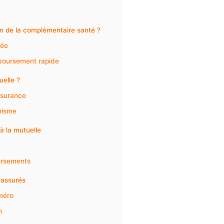
n de la complémentaire santé ?
sée
mboursement rapide
uelle ?
ssurance
anisme
à la mutuelle
oursements
 assurés
méro
n