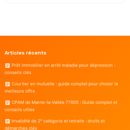
Articles récents
Prêt immobilier en arrêt maladie pour dépression :
conseils clés
Courtier en mutuelle : guide complet pour choisir la
meilleure offre
CPAM de Marne-la-Vallée 77605 : Guide complet et
contacts utiles
Invalidité de 2ᵉ catégorie et retraite : droits et
démarches clés