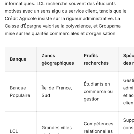
informatiques. LCL recherche souvent des étudiants
motivés avec un sens aigu du service client, tandis que le
Crédit Agricole insiste sur la rigueur administrative. La
Caisse d’Épargne valorise la polyvalence, et Groupama
mise sur les qualités commerciales et d’organisation.
Zones
Profils
Spéc
Banque
géographiques
recherchés
des 
Gest
Étudiants en
Banque
Île-de-France,
admin
commerce ou
Populaire
Sud
et ac
gestion
clien
Supp
Compétences
Grandes villes
conse
LCL
relationnelles